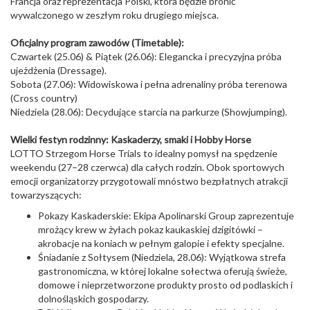
Francja oraz reprezentacja Polski, która będzie bronić
wywalczonego w zeszłym roku drugiego miejsca.
Oficjalny program zawodów (Timetable):
Czwartek (25.06) & Piątek (26.06): Elegancka i precyzyjna próba
ujeżdżenia (Dressage).
Sobota (27.06): Widowiskowa i pełna adrenaliny próba terenowa
(Cross country)
Niedziela (28.06): Decydujące starcia na parkurze (Showjumping).
Wielki festyn rodzinny: Kaskaderzy, smaki i Hobby Horse
LOTTO Strzegom Horse Trials to idealny pomysł na spędzenie
weekendu (27–28 czerwca) dla całych rodzin. Obok sportowych
emocji organizatorzy przygotowali mnóstwo bezpłatnych atrakcji
towarzyszących:
Pokazy Kaskaderskie: Ekipa Apolinarski Group zaprezentuje
mrożący krew w żyłach pokaz kaukaskiej dzigitówki –
akrobacje na koniach w pełnym galopie i efekty specjalne.
Śniadanie z Sołtysem (Niedziela, 28.06): Wyjątkowa strefa
gastronomiczna, w której lokalne sołectwa oferują świeże,
domowe i nieprzetworzone produkty prosto od podlaskich i
dolnośląskich gospodarzy.