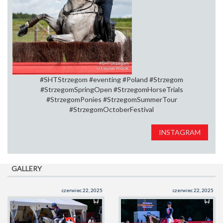
#SHTStrzegom #eventing #Poland #Strzegom
#StrzegomSpringOpen⁠ #StrzegomHorseTrials⁠
#StrzegomPonies #StrzegomSummerTour⁠
#StrzegomOctoberFestival
INSTAGRAM
GALLERY
czerwiec 22, 2025
czerwiec 22, 2025