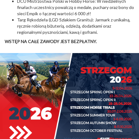
DCU Mistrzostwa Polski w Hobby Horse: W niedzielnych
finałach uczestnicy powalczą o medale, puchary oraz bony do
sieci Empik o łącznej wartości 6 000 zł!
Targ Rękodzieła (LGD Szlakiem Granitu): Jarmark z unikalną,
ręcznie robioną biżuterią, odzieżą, dodatkami oraz
regionalnymi pysznościami, kawą i goframi.
WSTĘP NA CAŁE ZAWODY JEST BEZPŁATNY.