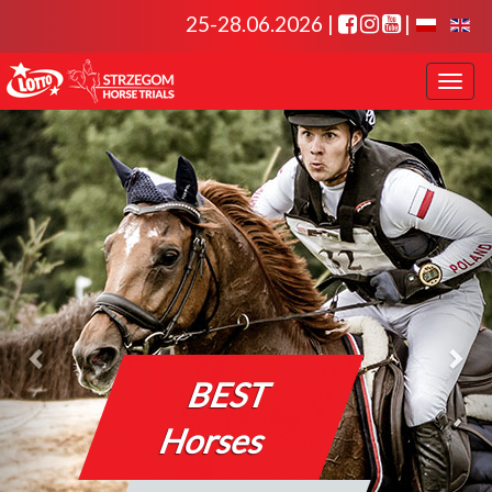
25-28.06.2026 |
|
Toggl
naviga
BEST
Horses