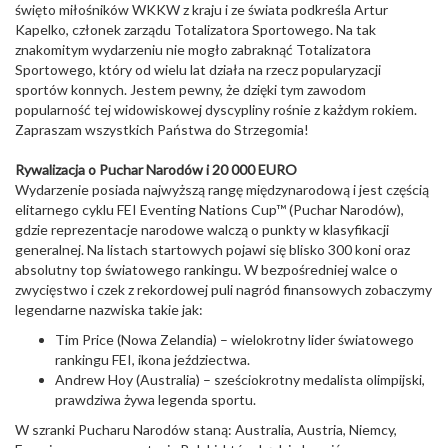
święto miłośników WKKW z kraju i ze świata podkreśla Artur
Kapelko, członek zarządu Totalizatora Sportowego. Na tak
znakomitym wydarzeniu nie mogło zabraknąć Totalizatora
Sportowego, który od wielu lat działa na rzecz popularyzacji
sportów konnych. Jestem pewny, że dzięki tym zawodom
popularność tej widowiskowej dyscypliny rośnie z każdym rokiem.
Zapraszam wszystkich Państwa do Strzegomia!
Rywalizacja o Puchar Narodów i 20 000 EURO
Wydarzenie posiada najwyższą rangę międzynarodową i jest częścią
elitarnego cyklu FEI Eventing Nations Cup™ (Puchar Narodów),
gdzie reprezentacje narodowe walczą o punkty w klasyfikacji
generalnej. Na listach startowych pojawi się blisko 300 koni oraz
absolutny top światowego rankingu. W bezpośredniej walce o
zwycięstwo i czek z rekordowej puli nagród finansowych zobaczymy
legendarne nazwiska takie jak:
Tim Price (Nowa Zelandia) – wielokrotny lider światowego
rankingu FEI, ikona jeździectwa.
Andrew Hoy (Australia) – sześciokrotny medalista olimpijski,
prawdziwa żywa legenda sportu.
W szranki Pucharu Narodów staną: Australia, Austria, Niemcy,