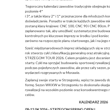
Tegoroczny kalendarz zawodów tradycyjnie obejmuje 
poziomie 4*
i 3*, a także klasy 2* i 1* przeznaczone dla młodszych 
doświadczenie. Ponadto w trakcie każdych zawodów m
zostaną klasy krajowe: CNC 100, CNC 90 i CNC 80cm. P
zaplanowano tak, aby umożliwić systematyczne budowa
kontrolnych po kluczowe imprezy w środku i pod koniec 
zarówno na rozpoczęcie planu startowego, jak i na jego
Sześć międzynarodowych imprez składających się w st
rok stworzy cykl z klasyfikacją generalną oraz atrakcyj
STRZEGOM TOUR 2026. Celem projektu jest docenien
starty. Cykl ma sprzyjać budowaniu sportowej rywalizacj
podczas pojedynczych zawodów, ale przez cały sezon, p
wydarzeń rozgrywanych w Morawie.
Zaplanuj swoje starty w Strzegomiu, wpisz te zawody do
formę. Sezon WKKW w Strzegomiu to doskonała okazja 
rywalizacji na wysokim poziomie oraz konsekwentnego 
celów.
KALENDARZ 2026
09-12.04.2026 - STRZEGOM SPRING OPEN I