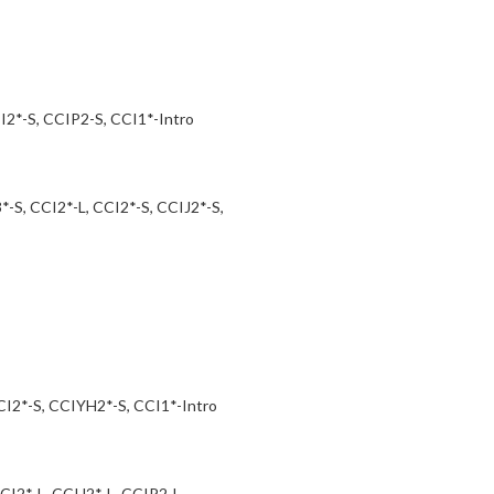
CI2*-S, CCIP2-S, CCI1*-Intro
-S, CCI2*-L, CCI2*-S, CCIJ2*-S,
I2*-S, CCIYH2*-S, CCI1*-Intro
CI2*-L, CCIJ2*-L, CCIP2-L,