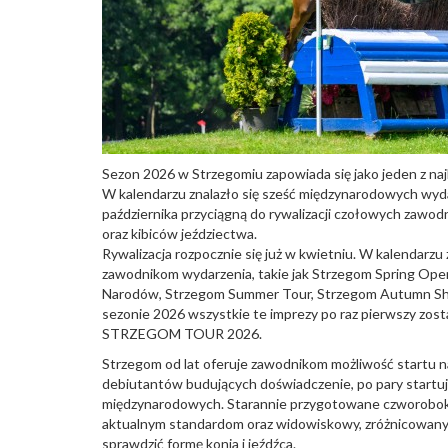
Sezon 2026 w Strzegomiu zapowiada się jako jeden z najb
W kalendarzu znalazło się sześć międzynarodowych wyda
października przyciągną do rywalizacji czołowych zaw
oraz kibiców jeździectwa.
Rywalizacja rozpocznie się już w kwietniu. W kalendarzu 
zawodnikom wydarzenia, takie jak Strzegom Spring Open
Narodów, Strzegom Summer Tour, Strzegom Autumn Sho
sezonie 2026 wszystkie te imprezy po raz pierwszy zos
STRZEGOM TOUR 2026.
Strzegom od lat oferuje zawodnikom możliwość startu n
debiutantów budujących doświadczenie, po pary startu
międzynarodowych. Starannie przygotowane czworoboki
aktualnym standardom oraz widowiskowy, zróżnicowany 
sprawdzić formę konia i jeźdźca.