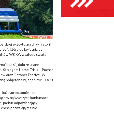
ardziej ekscytujących w historii.
rzeń, które od kwietnia do
odników WKKW z całego świata
znajdują się dobrze znane
, Strzegom Horse Trials – Puchar
w oraz October Festival. W
taną połączone w jeden cykl - DCU
a każdym poziomie – od
jące w najwyższych konkursach
, parkur odpowiadający
cross pozwalają realnie