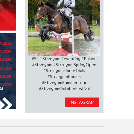
#SHTStrzegom #eventing #Poland
#Strzegom #StrzegomSpringOpen⁠
#StrzegomHorseTrials⁠
#StrzegomPonies
#StrzegomSummerTour⁠
#StrzegomOctoberFestival
INSTAGRAM