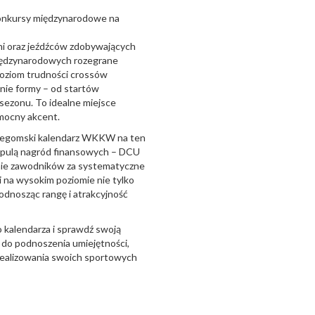
konkursy międzynarodowe na
koni oraz jeźdźców zdobywających
iędzynarodowych rozegrane
oziom trudności crossów
nie formy – od startów
sezonu. To idealne miejsce
 mocny akcent.
rzegomski kalendarz WKKW na ten
ną pulą nagród finansowych – DCU
ie zawodników za systematyczne
i na wysokim poziomie nie tylko
odnosząc rangę i atrakcyjność
 kalendarza i sprawdź swoją
do podnoszenia umiejętności,
realizowania swoich sportowych