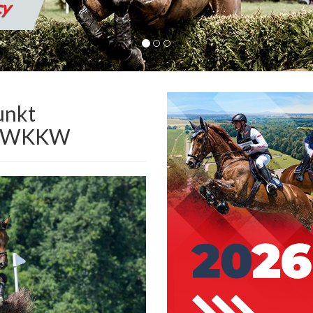
nie
unkt
za WKKW